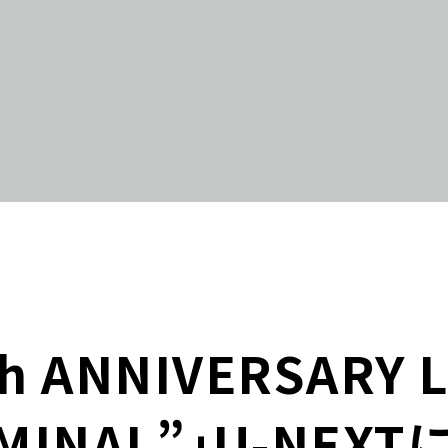
th ANNIVERSARY L
IMINAL”」U-NE