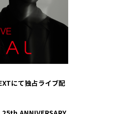
”」U-NEXTにて独占ライブ配
th ANNIVERSARY